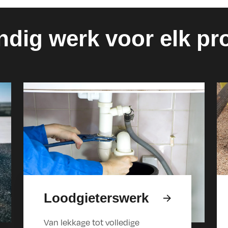
dig werk voor elk p
Loodgieterswerk
Van lekkage tot volledige