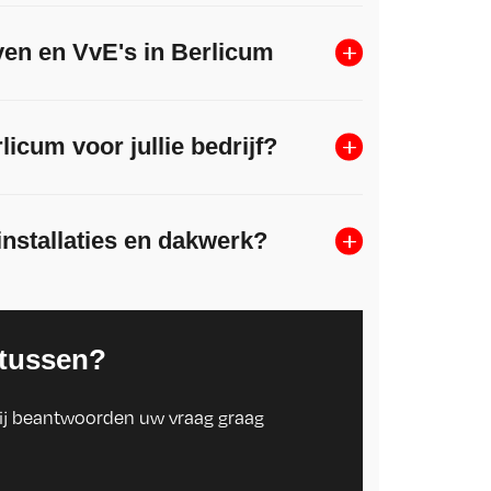
ven en VvE's in Berlicum
icum voor jullie bedrijf?
 installaties en dakwerk?
 tussen?
ij beantwoorden uw vraag graag