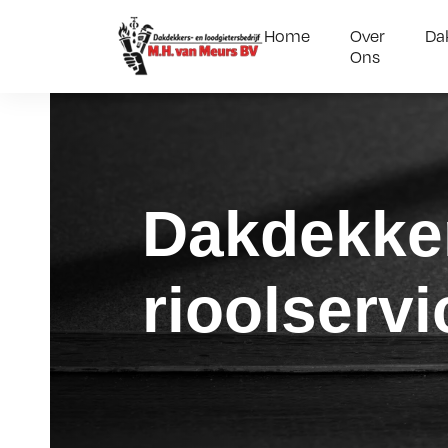
Home
Over
Da
Ons
Dakdekker
rioolserv