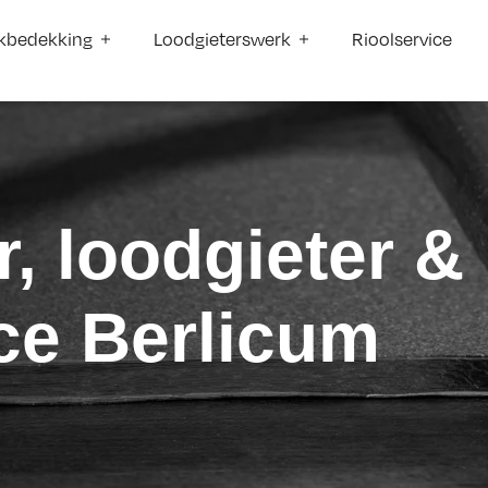
kbedekking
Loodgieterswerk
Rioolservice
, loodgieter &
ice Berlicum