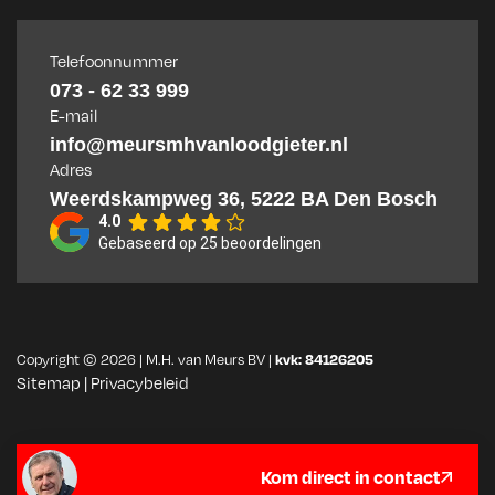
Telefoonnummer
073 - 62 33 999
E-mail
info@meursmhvanloodgieter.nl
Adres
Weerdskampweg 36, 5222 BA Den Bosch
4.0
Gebaseerd op 25 beoordelingen
Copyright © 2026 |
M.H. van Meurs BV
|
kvk: 84126205
Sitemap
|
Privacybeleid
Kom direct in contact